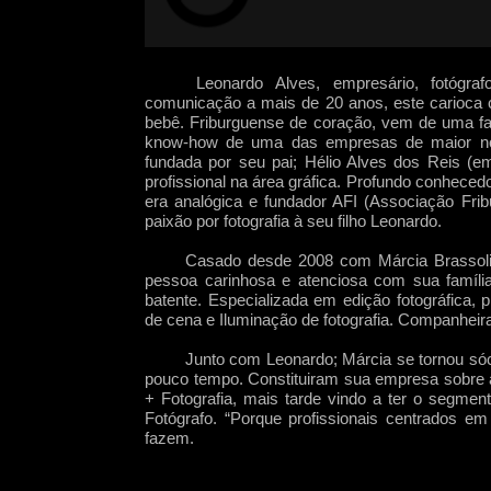
Leonardo Alves, empresário, fotógra
comunicação a mais de 20 anos, este carioca 
bebê. Friburguense de coração, vem de uma famí
know-
how de uma das empresas de maior nom
fundada por seu pai; Hélio Alves dos Reis (e
profissional na área gráfica. Profundo conhecedor
era analógica e fundador AFI (Associação Fr
paixão por fotografia à seu filho Leonardo.
Casado desde 2008 com Márcia Brassolino,
pessoa carinhosa e atenciosa com sua família
batente. Especializada em edição fotográfica,
de cena e Iluminação de fotografia. Companheira
Junto com Leonardo; Márcia se tornou sócia e
pouco tempo. Constituiram sua empresa sobre a
+ Fotografia, mais tarde vindo a ter o segment
Fotógrafo. “Porque profissionais centrados e
fazem.