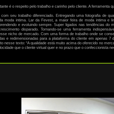
ante é o respeito pelo trabalho e carinho pelo cliente. A ferrament
om seu trabalho diferenciado. Entregando uma fotografia de qua
a moda intima. Lar da Fevest, a maior feira de moda intima e lin
prendendo e evoluindo sempre. Super ligados nas tendências do 
scimento disparado. Tornando-
se uma ferramenta indispensáve
r esse nicho de mercado. Com uma forma de trabalho onde se cons
itadas e redimensionadas para a plataforma do cliente em apenas 7 
dito nesse texto: “A qualidade está muito acima do oferecido no mer
cidade que o cliente virtual quer e no prazo que o confeccionista ne