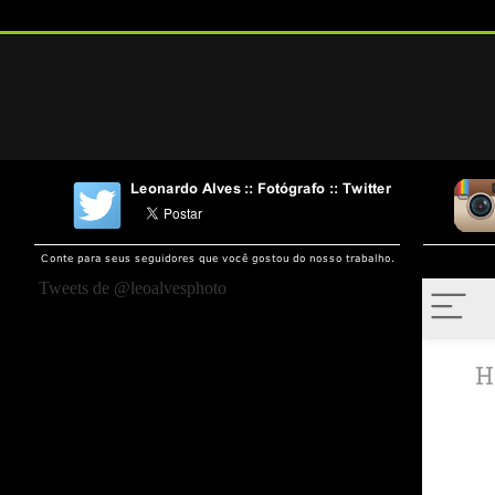
Tweets de @leoalvesphoto