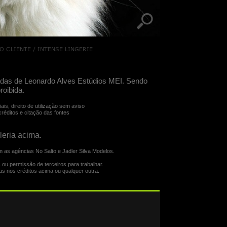
adas de Leonardo Alves Estúdios MEI. Sendo
roibida.
s, direito de utilização sem aviso
réditos e citação das fontes
leria acima.
 as agências No Salto e Jadler Silva Modelos.
ou permissão de terceiros para trabalhar.
s nos créditos acima ou qualquer outra.