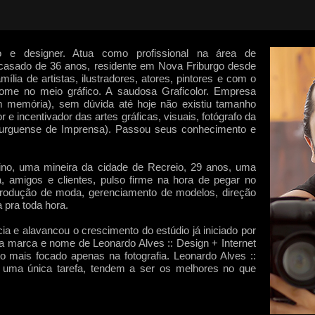
fo e designer. Atua como profissional na área de
casado de 36 anos, residente em Nova Friburgo desde
lia de artistas, ilustradores, atores, pintores e com o
e no meio gráfico. A saudosa Graficolor. Empresa
m memória), sem dúvida até hoje não existiu tamanho
 e incentivador das artes gráficas, visuais, fotógrafo da
iburguense de Imprensa). Passou seus conhecimento e
 uma mineira da cidade de Recreio, 29 anos, uma
, amigos e clientes, pulso firme na hora de pegar no
 produção de moda, gerenciamento de modelos, direção
 pra toda hora.
 alavancou o crescimento do estúdio já iniciado por
 marca e nome de Leonardo Alves :: Design + Internet
o mais focado apenas na fotografia. Leonardo Alves ::
m uma única tarefa, tendem a ser os melhores no que