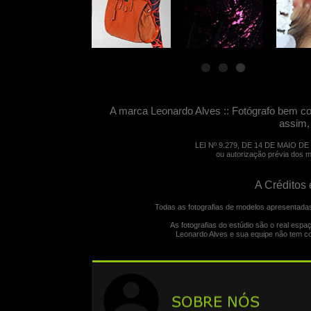
A marca Leonardo Alves :: Fotógrafo bem c
assim,
LEI Nº 9.279, DE 14 DE MAIO DE 19
ou autorização prévia dos m
A Créditos 
Todas as fotografias de modelos apresentadas
As fotografias do estúdio são o real es
Leonardo Alves e sua equipe não tem co