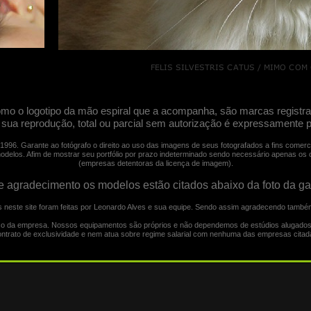
omo o logotipo da mão espiral que a acompanha, são marcas registr
 sua reprodução, total ou parcial sem autorização é expressamente p
96. Garante ao fotógrafo o direito ao uso das imagens de seus fotografados a fins comerciai
odelos. Afim de mostrar seu portfólio por prazo indeterminado sendo necessário apenas os c
(empresas detentoras da licença de imagem).
e agradecimento os modelos estão citados abaixo da foto da ga
 neste site foram feitas por Leonardo Alves e sua equipe. Sendo assim agradecendo também
paço da empresa. Nossos equipamentos são próprios e não dependemos de estúdios alugados 
ntrato de exclusividade e nem atua sobre regime salarial com nenhuma das empresas citada